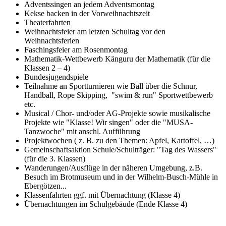
Adventssingen an jedem Adventsmontag
Kekse backen in der Vorweihnachtszeit
Theaterfahrten
Weihnachtsfeier am letzten Schultag vor den
Weihnachtsferien
Faschingsfeier am Rosenmontag
Mathematik-Wettbewerb Känguru der Mathematik (für die
Klassen 2 – 4)
Bundesjugendspiele
Teilnahme an Sportturnieren wie Ball über die Schnur,
Handball, Rope Skipping, "swim & run" Sportwettbewerb
etc.
Musical / Chor- und/oder AG-Projekte sowie musikalische
Projekte wie "Klasse! Wir singen" oder die "MUSA-
Tanzwoche" mit anschl. Aufführung
Projektwochen ( z. B. zu den Themen: Apfel, Kartoffel, …)
Gemeinschaftsaktion Schule/Schulträger: "Tag des Wassers"
(für die 3. Klassen)
Wanderungen/Ausflüge in der näheren Umgebung, z.B.
Besuch im Brotmuseum und in der Wilhelm-Busch-Mühle in
Ebergötzen...
Klassenfahrten ggf. mit Übernachtung (Klasse 4)
Übernachtungen im Schulgebäude (Ende Klasse 4)